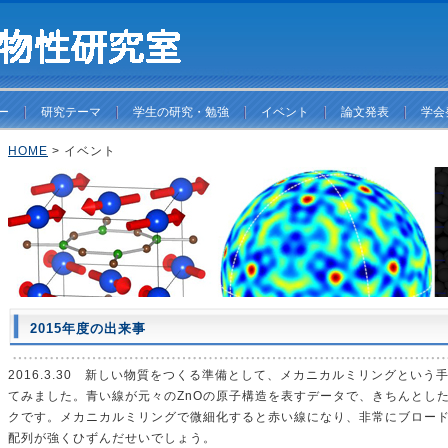
ー
研究テーマ
学生の研究・勉強
イベント
論文発表
学会
HOME
> イベント
2015年度の出来事
2016.3.30 新しい物質をつくる準備として、メカニカルミリングという
てみました。青い線が元々のZnOの原子構造を表すデータで、きちんとし
クです。メカニカルミリングで微細化すると赤い線になり、非常にブロー
配列が強くひずんだせいでしょう。