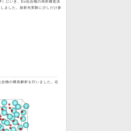
(PF）にいき、Eu化合物の局所構造決
論しました。放射光実験に少しだけ参
化合物の構造解析を行いました。右