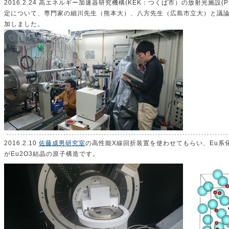
2016.2.24 高エネルギー加速器研究機構(KEK：つくば市）の放射光施設
定について、専門家の細川先生（熊本大）、八方先生（広島市立大）と議
加しました。
2016.2.10
佐藤成男研究室
の高性能X線回折装置を使わせてもらい、Eu系
がEu2O3結晶の原子構造です。