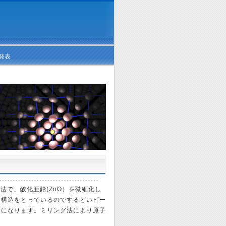
発表
手法で、酸化亜鉛(ZnO）を微細化し
た構造をとっているのでするどいピー
ドになります。ミリング法により原子