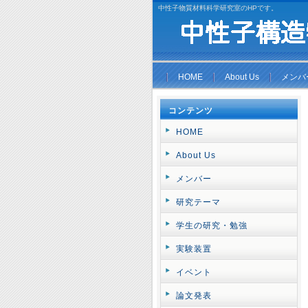
中性子物質材料科学研究室のHPです。
HOME
About Us
メンバ
コンテンツ
HOME
About Us
メンバー
研究テーマ
学生の研究・勉強
実験装置
イベント
論文発表