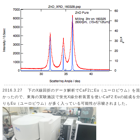
2016.3.27 下のX線回折のデータ解析でCaF2にEu（ユーロピウム）
かったので、東海の実験施設で蛍光X線分析装置を使いCaF2:Euの組成を
りもEu（ユーロピウム）が多く入っている可能性が示唆されました。