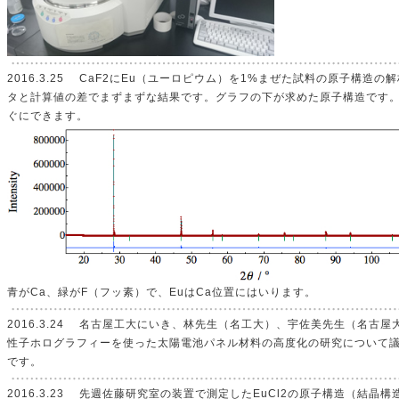
2016.3.25 CaF2にEu（ユーロピウム）を1%まぜた試料の原子構造
タと計算値の差でまずまずな結果です。グラフの下が求めた原子構造です
ぐにできます。
青がCa、緑がF（フッ素）で、EuはCa位置にはいります。
2016.3.24 名古屋工大にいき、林先生（名工大）、宇佐美先生（名古
性子ホログラフィーを使った太陽電池パネル材料の高度化の研究について
です。
2016.3.23 先週佐藤研究室の装置で測定したEuCl2の原子構造（結